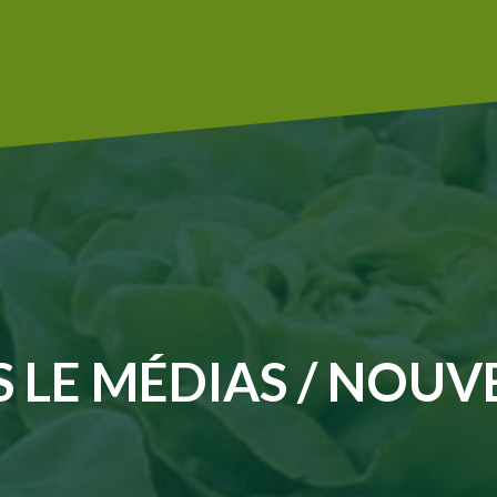
 LE MÉDIAS / NOUV