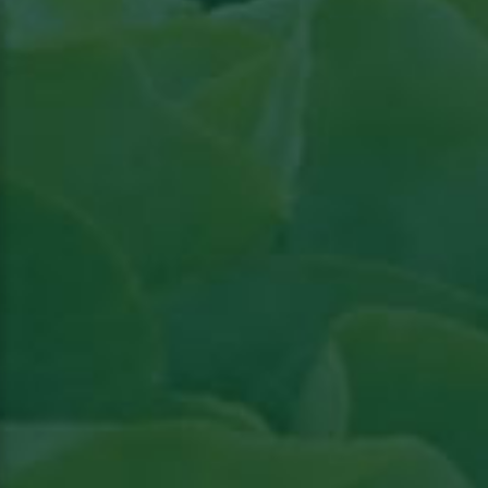
Fruit
Lire l'article paru dans l'actualité Groenten &
Fruit
Voir
l'article