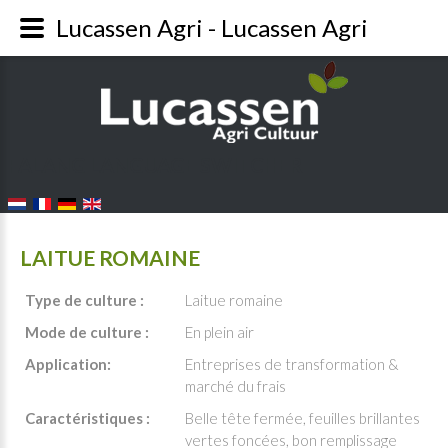
Lucassen Agri - Lucassen Agri
FALANG LANGUAGE SWITCHER
LAITUE ROMAINE
Type de culture :
Laitue romaine
Mode de culture :
En plein air
Application:
Entreprises de transformation &
marché du frais
Caractéristiques :
Belle tête fermée, feuilles brillantes
vertes foncées, bon remplissage