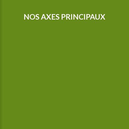
NOS AXES PRINCIPAUX
Nos tracteurs sont équipés d’un GPS pour que nous puissions
cultiver de manière encore plus précise. Depuis 2015, nous
sommes en possession d’une bineuse guidée par caméra,
celle-ci bine aussi entre les plantes.