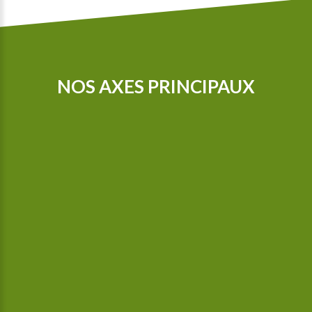
NOS AXES PRINCIPAUX
Nos tracteurs sont équipés d’un GPS pour que nous puissions
cultiver de manière encore plus précise. Depuis 2015, nous
sommes en possession d’une bineuse guidée par caméra,
celle-ci bine aussi entre les plantes.