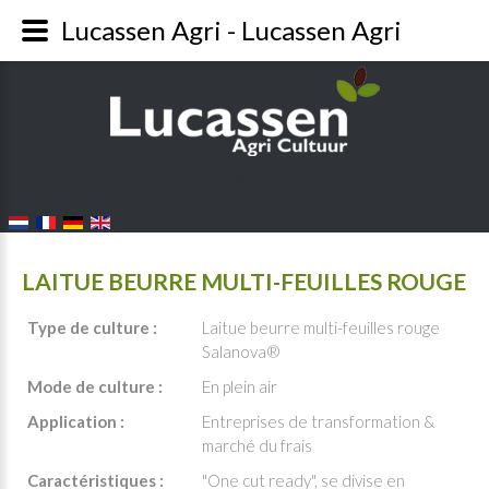
Lucassen Agri - Lucassen Agri
FALANG LANGUAGE SWITCHER
LAITUE BEURRE MULTI-FEUILLES ROUGE
Type de culture :
Laitue beurre multi-feuilles rouge
Salanova®
Mode de culture :
En plein air
Application :
Entreprises de transformation &
marché du frais
Caractéristiques :
"One cut ready", se divise en