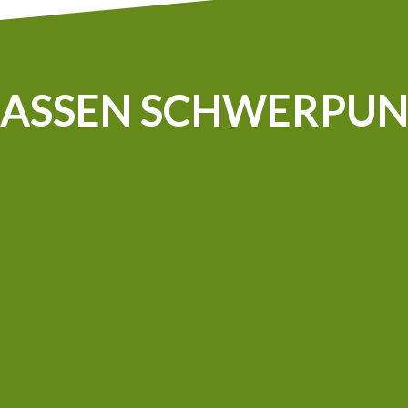
CASSEN SCHWERPUN
Auf unserem Betrieb verwenden wir Ökostrom. Die
Bewässerung erfolgt mit analysiertem Grundwasser und
unsere Trecker haben einen Dieselmotor mit einem
Additiv, was dafür sorgt, dass sie umweltfreundlicher
sind.