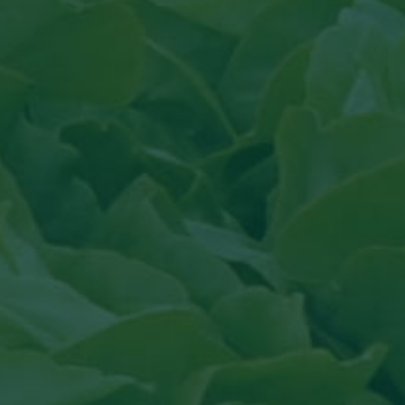
el
uit actueel