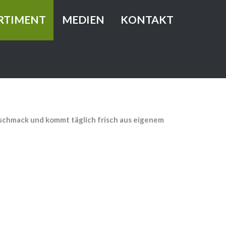
RTIMENT
MEDIEN
KONTAKT
TCHER
ner Eichblattsalat
er Eichblattsalat
aften
llo Rossa
eschmack und kommt täglich frisch aus eigenem
lo Bionda
ttersalat
tavia Grün
mana Salat
üner Multiblatt Buttersalat