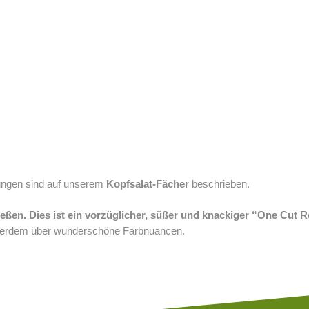
Rot
Grü
Rot
Grü
Rot
Eis
En
ngen sind auf unserem
Kopfsalat-Fächer
beschrieben.
Bat
ßen. Dies ist ein vorzüglicher, süßer und knackiger “One Cut Re
außerdem über wunderschöne Farbnuancen.