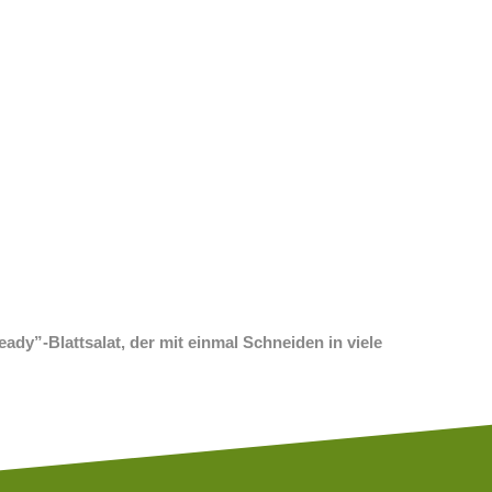
er Multiblatt Buttersalat
ner Multiblatt Eichblattsalat
er Multiblatt Eichblattsalat
ner Multiblatt Friseesalat
er Multiblatt Friseesalat
bergsalat
divie
avia rot
ady”-Blattsalat, der mit einmal Schneiden in viele