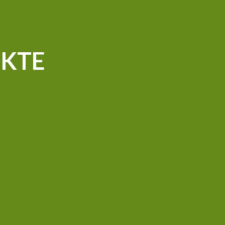
KTE
Wir sind Global-GAP und nach den
Richtlinien von McDonald’s zertifiziert.