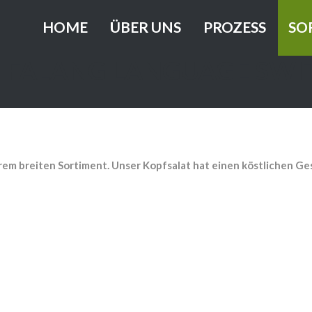
HOME
ÜBER UNS
PROZESS
SO
FALANG LANGUAGE SWI
Geschichte
Anbaubetrieb
Grü
Vision und Mission
Innovation
Rot
Gesund
Nachhaltiges Wirtsch
Lo
em breiten Sortiment. Unser Kopfsalat hat einen köstlichen G
Zertifizierung
Lol
Bu
Ba
Ro
Gr