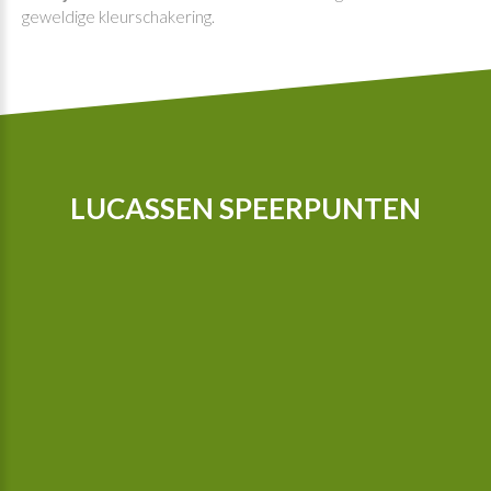
geweldige kleurschakering.
LUCASSEN SPEERPUNTEN
Onze tractoren zijn voorzien van GPS zodat we nog preciezer
kunnen telen, sinds 2015 zijn we in het bezit van een camera
gestuurde schoffelmachine, deze schoffelt ook tussen de
planten.