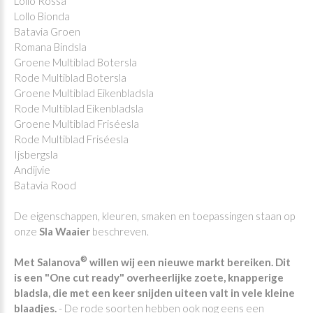
Lollo Rossa
Lollo Bionda
Batavia Groen
Romana Bindsla
Groene Multiblad Botersla
Rode Multiblad Botersla
Groene Multiblad Eikenbladsla
Rode Multiblad Eikenbladsla
Groene Multiblad Friséesla
Rode Multiblad Friséesla
Ijsbergsla
Andijvie
Batavia Rood
De eigenschappen, kleuren, smaken en toepassingen staan op
onze
Sla Waaier
beschreven.
®
Met Salanova
willen wij een nieuwe markt bereiken. Dit
is een
"One cut ready"
overheerlijke zoete, knapperige
bladsla, die met een keer snijden uiteen valt in vele kleine
blaadjes.
- De rode soorten hebben ook nog eens een