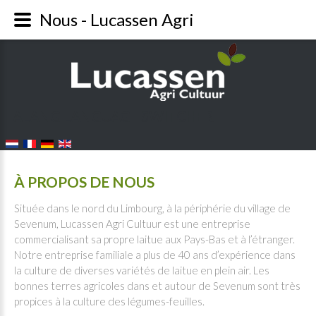
Nous - Lucassen Agri
FALANG LANGUAGE SWITCHER
À PROPOS DE NOUS
Située dans le nord du Limbourg, à la périphérie du village de
Sevenum, Lucassen Agri Cultuur est une entreprise
commercialisant sa propre laitue aux Pays-Bas et à l’étranger.
Notre entreprise familiale a plus de 40 ans d’expérience dans
la culture de diverses variétés de laitue en plein air. Les
bonnes terres agricoles dans et autour de Sevenum sont très
propices à la culture des légumes-feuilles.