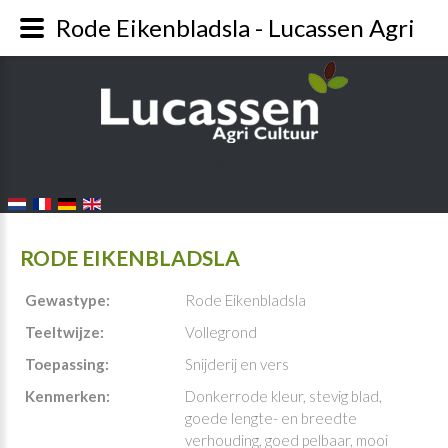
Rode Eikenbladsla - Lucassen Agri
FALANG LANGUAGE SWITCHER
RODE EIKENBLADSLA
Gewastype:
Rode Eikenbladsla
Teeltwijze:
Vollegrond
Toepassing:
Snijderij en vers
Kenmerken:
Donkerrode kleur, stevig blad,
goede lengte- en breedte
verhouding, goed pelbaar, mooi