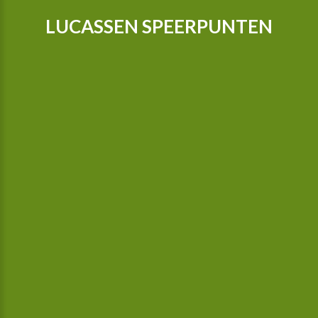
LUCASSEN SPEERPUNTEN
Onze tractoren zijn voorzien van GPS zodat we nog preciezer
kunnen telen, sinds 2015 zijn we in het bezit van een camera
gestuurde schoffelmachine, deze schoffelt ook tussen de
planten.