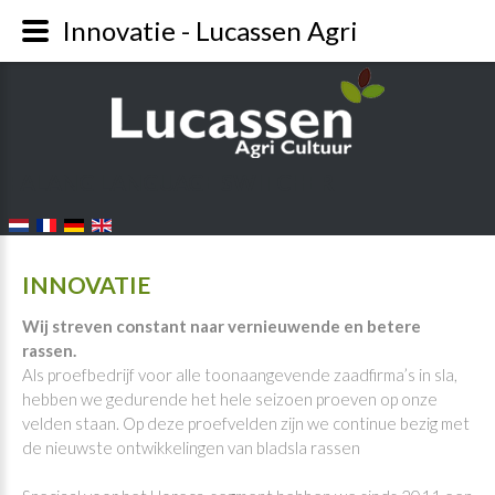
Innovatie - Lucassen Agri
FALANG LANGUAGE SWITCHER
INNOVATIE
Wij streven constant naar vernieuwende en betere
rassen.
Als proefbedrijf voor alle toonaangevende zaadfirma’s in sla,
hebben we gedurende het hele seizoen proeven op onze
velden staan. Op deze proefvelden zijn we continue bezig met
de nieuwste ontwikkelingen van bladsla rassen