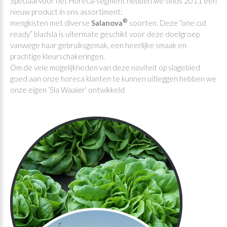
Speciaal voor het Horeca-segment hebben we sinds 2011 een
nieuw product in ons assortiment:
®
mengkisten met diverse
Salanova
soorten. Deze “one cut
ready” bladsla is uitermate geschikt voor deze doelgroep
vanwege haar gebruiksgemak, een heerlijke smaak en
prachtige kleurschakeringen.
Om de vele mogelijkheden van deze noviteit op slagebied
goed aan onze horeca klanten te kunnen uitleggen hebben we
onze eigen ‘Sla Waaier’ ontwikkeld