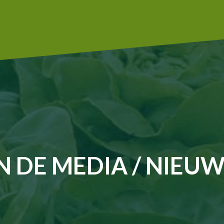
N DE MEDIA / NIEU