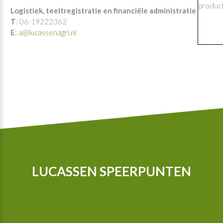
product
Logistiek, teeltregistratie en financiële administratie
T
: 06-19222362
E
:
a@lucassenagri.nl
LUCASSEN SPEERPUNTEN