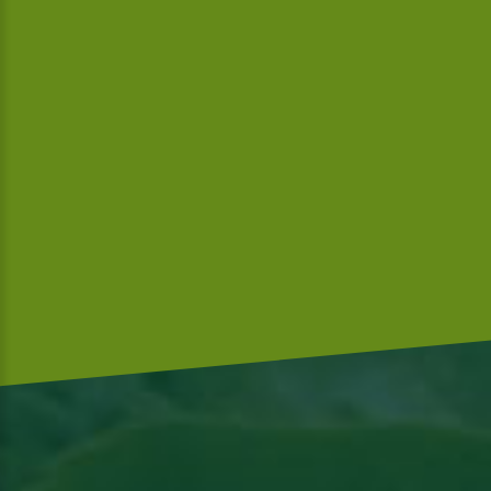
Wij zijn Global-GAP en volgens de richtlijnen van Mc Donalds
gecertificeerd.