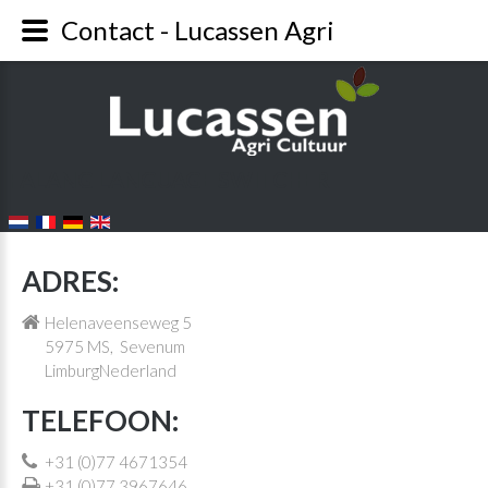
Contact - Lucassen Agri
FALANG LANGUAGE SWITCHER
ADRES:
Helenaveenseweg 5
5975 MS, Sevenum
LimburgNederland
TELEFOON:
+31 (0)77 4671354
+31 (0)77 3967646