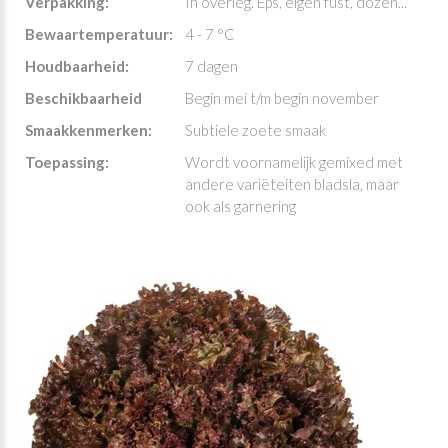
Verpakking:
In overleg. Eps, eigen fust, dozen...
Bewaartemperatuur:
4 - 7 °C
Houdbaarheid:
7 dagen
Beschikbaarheid
Begin mei t/m begin november
Smaakkenmerken:
Subtiele zoete smaak
Toepassing:
Wordt voornamelijk gemixed met
andere variëteiten bladsla, maar
ook als garnering