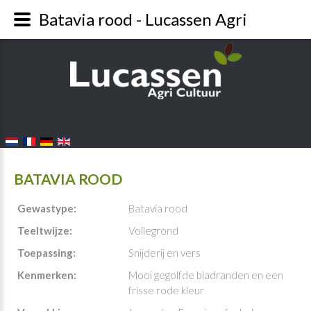
Batavia rood - Lucassen Agri
FALANG LANGUAGE SWITCHER
BATAVIA ROOD
Gewastype:
Batavia rood
Teeltwijze:
Vollegrond
Toepassing:
Snijderij en vers
Kenmerken:
Mooi gegolfde bladranden en een
frisse rode kleur