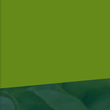
Wij zijn Global-GAP en volgens de richtlijnen van Mc Donalds
gecertificeerd.