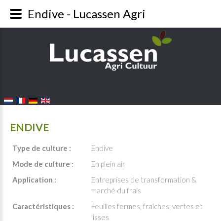
Endive - Lucassen Agri
FALANG LANGUAGE SWITCHER
ENDIVE
Type de culture :
Endive
Mode de culture :
En plein air
Application :
Entreprises de transformation &
marché du frais
Caractéristiques :
Feuilles fermes, fraîches, vertes et
lisses